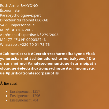
Roch Armel BAKYONO
Économiste
Parapsychologue-expert
Directeur du cabinet CECRAB
SARL unipersonnelle
RC N° BF OUA 2002
Agrément d’expertise N° 279/2003
M2477- IFU N° 00003274N.
Whatsapp : +226 70 01 73 73
#CabinetCecrab
#Cecrab
#rocharmelbakyono
#bak
yonorocharmel
#schémaderocharmelbakyono
#Die
u_sur_moi_moi
#analyseonomantique
#sur_moipath
ologique
#électrificationpsychique
#sur_moimystiq
ue
#purificationdescorpssubtils
À lire aussi
Enseignement 1257
Enseignement 1296
Enseignement 784