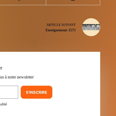
ARTICLE
SUIVANT
Enseignement 1575
er
us à notre newsletter
S’INSCRIRE
alité