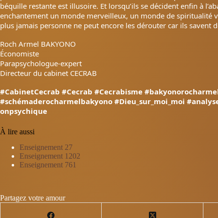
béquille restante est illusoire. Et lorsqu’ils se décident enfin à
enchantement un monde merveilleux, un monde de spiritualité vra
plus jamais personne ne peut encore les dérouter car ils savent d
Roch Armel BAKYONO
Économiste
Parapsychologue-expert
Directeur du cabinet CECRAB
#CabinetCecrab
#Cecrab
#Cecrabisme
#bakyonorocharme
#schémaderocharmelbakyono
#Dieu_sur_moi_moi
#analys
onpsychique
À lire aussi
Enseignement 27
Enseignement 1202
Enseignement 761
Partagez votre amour